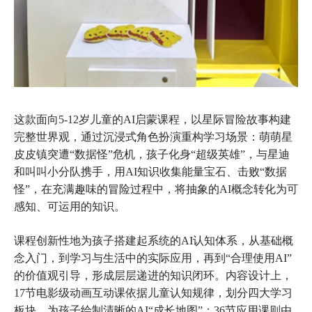
这款面向5-12岁儿童的AI启蒙课程，以星际冒险故事构建
完整世界观，通过沉浸式角色扮演重构学习场景：萌萌星
皮皮镇突遭“数据怪”危机，孩子化身“超级英雄”，与星迪
和叫叫小分队携手，用AI知识收集能量宝石、击败“数据
怪”，在充满趣味的冒险过程中，将抽象的AI概念转化为可
感知、可运用的知识。
课程创新性地为孩子搭建起系统的AI认知体系，从基础概
念入门，到学习与生活中的实际应用，再到“合理使用AI”
的价值观引导，形成层层递进的知识闭环。内容设计上，
17节电影级动画互动课依据儿童认知规律，划分四大学习
板块，为孩子绘制清晰的AI“成长地图”；36节应用课则由