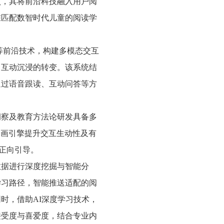
点，其将前沿科技融入用户阅
准匹配数智时代儿童的阅读学
V等前沿技术，构建多模态交互
向互动沉浸的转变。该系统结
通过语音跟读、互动
问
答等方
洞察及教育方法论研发具备多
级动画引擎提升交互生动性及有
子正向引导。
数据进行深度挖掘与智能分
学习路径，智能推送适配的阅
同时，借助
AI深度学习技术，
接受度与喜爱度，结合专业
内