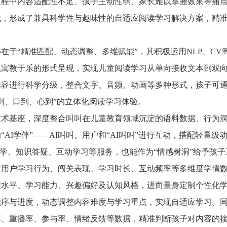
过程中内容适配性不足、孩子主动性弱、家长难以掌握效果等痛
代，形成了兼具科学性与趣味性的自适应阅读学习解决方案，精
心在于
“精准匹配、动态调整、多维赋能”，其积极运用NLP、C
以寓教于乐的形式呈现，实现儿童阅读学习从单向接收文本到双
内容进行科学分级，整合文字、音频、动画等多种形式，孩子可
到、口到、心到”的立体化阅读学习体验。
技术基座，深度整合叫叫在儿童教育领域沉淀的语料数据、行为
的
“AI学伴”——AI叫叫。用户和“AI叫叫”进行互动，搭配轻量
P督学、知识答疑、互动学习等服务，也能作为“情感树洞”给予孩
对用户学习行为、闯关表现、学习时长、互动频率等多维度学情
握水平、学习能力、兴趣偏好及认知风格，进而量身定制个性化
顺序与进度，动态调整内容难度与学习重点，实现自适应学习。
率、重播率、参与率、情绪反馈等数据，精准判断孩子对内容的